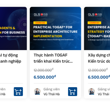
Thực hành TOGAF
Xây dựng chiến lược
triển khai Kiến trúc
Kiến trúc doanh
doanh nghiệp (EA)
nghiệp (EA) với TOGAF
đ
đ
12.000.000
12.000.000
đ
đ
6.500.000
6.500.000
Giảng viên
Giảng viên
Vũ Thái Hà
Vũ Thái Hà