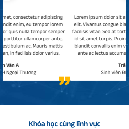
cing
Lorem ipsum dolor sit amet, consectetur adipisci
orem
elit. Vivamus congue blandit enim, eu tempor lor
emper
facilisis vitae. Sed at tortor quis nulla tempor sem
nte,
id sit amet turpis. Proin porttitor ullamcorper ant
ttis
blandit convallis enim vestibulum ac. Mauris matt
us.
ante ac lectus accumsan, in facilisis dolor varius.
Trần Văn B
Sinh viên ĐH Ngoại Thương
Khóa học cùng lĩnh vực