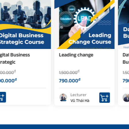
Leading change
Data Science In
Business
đ
đ
1.500.000
1.500.000
đ
đ
790.000
790.000
Lecturer
Lecturer
Vũ Thái Hà
Đặng Phạm
Thiên Duy