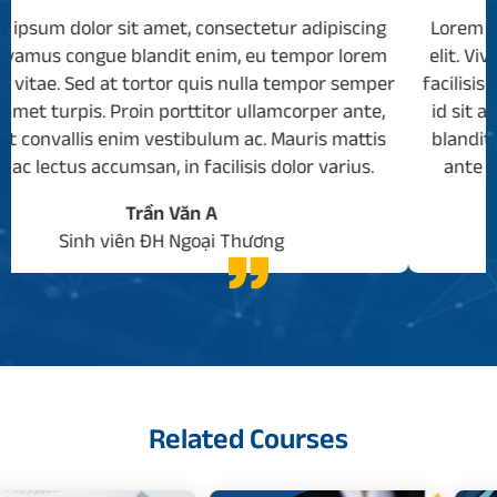
adipiscing
Lorem ipsum dolor sit amet, consectetur ad
mpor lorem
elit. Vivamus congue blandit enim, eu temp
empor semper
facilisis vitae. Sed at tortor quis nulla temp
orper ante,
id sit amet turpis. Proin porttitor ullamcorp
ris mattis
blandit convallis enim vestibulum ac. Mauri
r varius.
ante ac lectus accumsan, in facilisis dolor 
Trần Văn B
Sinh viên ĐH Ngoại Thương
Related Courses