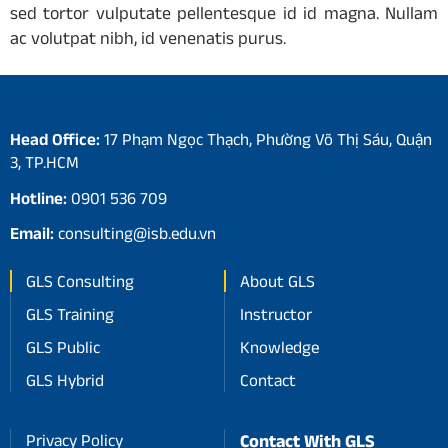
sed tortor vulputate pellentesque id id magna. Nullam
ac volutpat nibh, id venenatis purus.
Head Office:
17 Phạm Ngọc Thạch, Phường Võ Thị Sáu, Quận
3, TP.HCM
Hotline:
0901 536 709
Email:
consulting@isb.edu.vn
GLS Consulting
About GLS
GLS Training
Instructor
GLS Public
Knowledge
GLS Hybrid
Contact
Privacy Policy
Contact With GLS