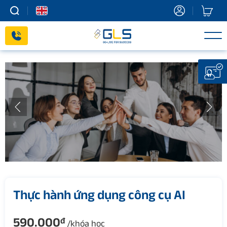
Skip
to
content
Thực hành ứng dụng công cụ AI
590.000
đ
/khóa học