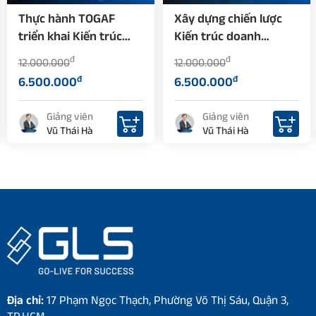
Thực hành TOGAF
Xây dựng chiến lược
triển khai Kiến trúc
Kiến trúc doanh
doanh nghiệp (EA)
nghiệp (EA) với TOGAF
đ
đ
12.000.000
12.000.000
đ
đ
6.500.000
6.500.000
Giảng viên
Giảng viên
Vũ Thái Hà
Vũ Thái Hà
Địa chỉ:
17 Phạm Ngọc Thạch, Phường Võ Thị Sáu, Quận 3,