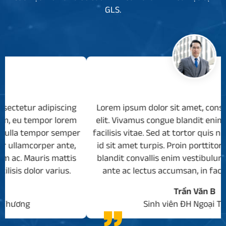
GLS.
ng
Lorem ipsum dolor sit amet, consectetur adipiscing
em
elit. Vivamus congue blandit enim, eu tempor lorem
per
facilisis vitae. Sed at tortor quis nulla tempor semper
e,
id sit amet turpis. Proin porttitor ullamcorper ante,
is
blandit convallis enim vestibulum ac. Mauris mattis
ante ac lectus accumsan, in facilisis dolor varius.
Trần Văn B
Sinh viên ĐH Ngoại Thương