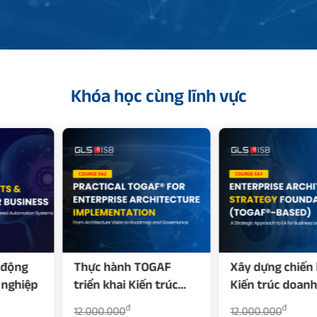
Khóa học cùng lĩnh vực
Thực hành TOGAF
Xây dựng chiến lược
triển khai Kiến trúc
Kiến trúc doanh
doanh nghiệp (EA)
nghiệp (EA) với TOGAF
đ
đ
12.000.000
12.000.000