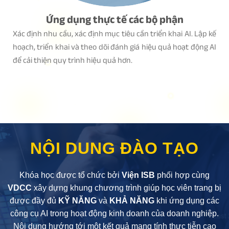
Ứng dụng thực tế các bộ phận
Xác định nhu cầu, xác định mục tiêu cần triển khai AI. Lập kế
hoạch, triển khai và theo dõi đánh giá hiệu quả hoạt động AI
để cải thiện quy trình hiệu quả hơn.
NỘI DUNG ĐÀO TẠO
Khóa học được tổ chức bởi
Viện ISB
phối hợp cùng
VDCC
xây dựng khung chương trình giúp học viên trang bị
được đầy đủ
KỸ NĂNG
và
KHẢ NĂNG
khi ứng dụng các
công cụ AI trong hoạt động kinh doanh của doanh nghiệp.
Nội dung hướng tới một kết quả mang tính thực tiễn cao