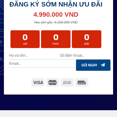
ĐĂNG KÝ SỚM NHẬN ƯU ĐÃI
4.990.000 VND
Học phí gốc: 6.290.000 VND
0
0
0
GIỜ
PHÚT
GIÂY
GỬI NGAY