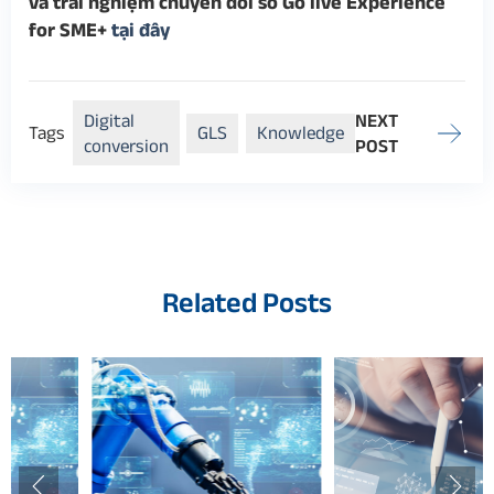
và trải nghiệm chuyển đổi số Go live Experience
for SME+
tại đây
Digital
NEXT
Tags
GLS
Knowledge
conversion
POST
Related Posts