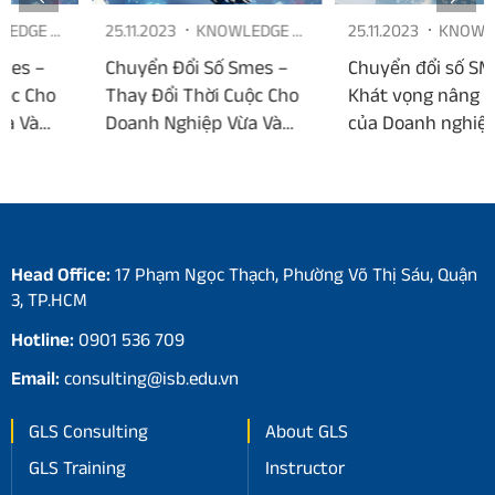
25.11.2023
KNOWLEDGE &
25.11.2023
KNOWLEDGE &
NEWS
NEWS
Chuyển Đổi Số Smes –
Chuyển đổi số SMEs –
Thay Đổi Thời Cuộc Cho
Khát vọng nâng tầm
Doanh Nghiệp Vừa Và
của Doanh nghiệp đã và
Nhỏ
đang phát triển
Head Office:
17 Phạm Ngọc Thạch, Phường Võ Thị Sáu, Quận
3, TP.HCM
Hotline:
0901 536 709
Email:
consulting@isb.edu.vn
GLS Consulting
About GLS
GLS Training
Instructor